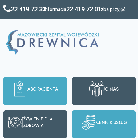
treści
22 419 72 33
22 419 72 01
Informacja
Izba przyjęć
ABC PACJENTA
O NAS
ŻYWIENIE DLA
CENNIK USŁUG
ZDROWIA