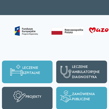
LECZENIE
LECZENIE
AMBULATORYJNE
SZPITALNE
DIAGNOSTYKA
ZAMÓWIENIA
PROJEKTY
PUBLICZNE