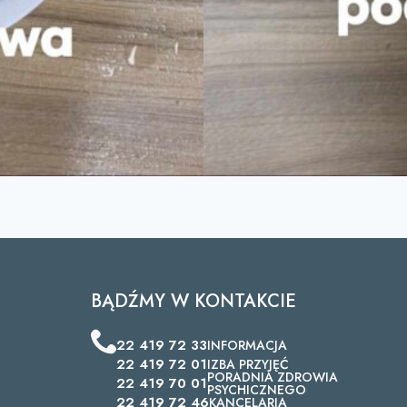
BĄDŹMY W KONTAKCIE
22 419 72 33
INFORMACJA
22 419 72 01
IZBA PRZYJĘĆ
PORADNIA ZDROWIA
22 419 70 01
PSYCHICZNEGO
22 419 72 46
KANCELARIA