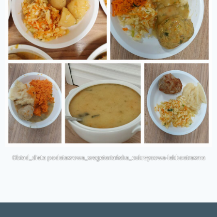
Obiad_dieta podstawowa_wegetariańska_cukrzycowa-lekkostrawna