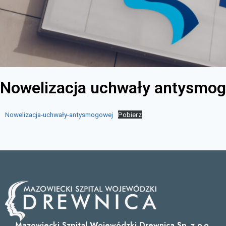
Nowelizacja uchwały antysmo
Nowelizacja-uchwały-antysmogowej
Pobierz
Mazowiecki Szpital Wojewódzki Drewnica Sp. z o.o.