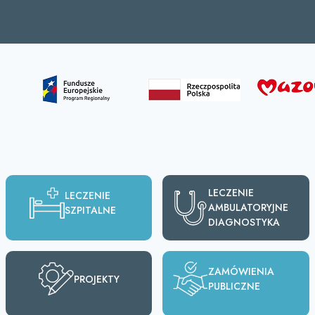
LECZENIE
LECZENIE
AMBULATORYJNE
SZPITALNE
DIAGNOSTYKA
ZAMÓWIENIA
PROJEKTY
PUBLICZNE