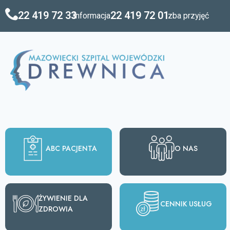
treści
22 419 72 33
22 419 72 01
Informacja
Izba przyjęć
ABC PACJENTA
O NAS
ŻYWIENIE DLA
CENNIK USŁUG
ZDROWIA